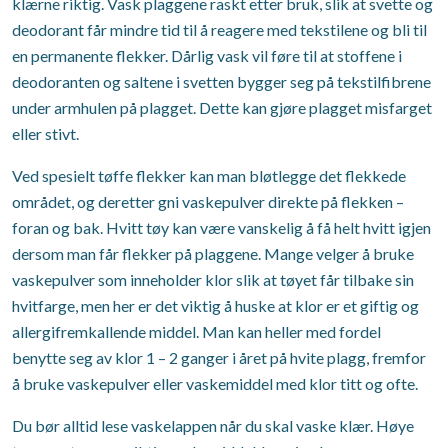
klærne riktig. Vask plaggene raskt etter bruk, slik at svette og
deodorant får mindre tid til å reagere med tekstilene og bli til
en permanente flekker. Dårlig vask vil føre til at stoffene i
deodoranten og saltene i svetten bygger seg på tekstilfibrene
under armhulen på plagget. Dette kan gjøre plagget misfarget
eller stivt.
Ved spesielt tøffe flekker kan man bløtlegge det flekkede
området, og deretter gni vaskepulver direkte på flekken –
foran og bak. Hvitt tøy kan være vanskelig å få helt hvitt igjen
dersom man får flekker på plaggene. Mange velger å bruke
vaskepulver som inneholder klor slik at tøyet får tilbake sin
hvitfarge, men her er det viktig å huske at klor er et giftig og
allergifremkallende middel. Man kan heller med fordel
benytte seg av klor 1 – 2 ganger i året på hvite plagg, fremfor
å bruke vaskepulver eller vaskemiddel med klor titt og ofte.
Du bør alltid lese vaskelappen når du skal vaske klær. Høye