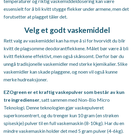
temperaturer og riktig vaskemiddeldosering kan være
essensielt for å bli kvitt stygge flekker under armene, men det
forutsetter at plagget tåler det.
Velg et godt vaskemiddel
Rett valg av vaskemiddel kan ha mye å si for hvorvidt du blir
kvitt de plagsomme deodorantflekkene. Målet bør være å bli
kvitt flekkene effektivt, men også skånsomt. Derfor bør du
unngå tradisjonelle vaskemidler med sterke kjemikalier. Slike
vaskemidler kan skade plaggene, og noen vil også kunne
merke hudreaksjoner.
EZOgreen er et kraftig vaskepulver som består av kun
tre ingredienser
, satt sammen med Non-Bio Micro
Teknologi. Denne teknologien gjør vaskepulveret
superkonsentrert, og du trenger kun 10 gram (en strøken
spiseskje) pulver til en full vaskemaskin (8-10kg). Har du en
mindre vaskemaskin holder det med 5 gram pulver (4-6kg).