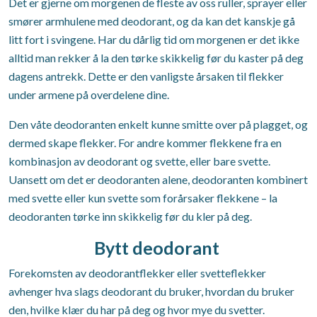
Det er gjerne om morgenen de fleste av oss ruller, sprayer eller
smører armhulene med deodorant, og da kan det kanskje gå
litt fort i svingene. Har du dårlig tid om morgenen er det ikke
alltid man rekker å la den tørke skikkelig før du kaster på deg
dagens antrekk. Dette er den vanligste årsaken til flekker
under armene på overdelene dine.
Den våte deodoranten enkelt kunne smitte over på plagget, og
dermed skape flekker. For andre kommer flekkene fra en
kombinasjon av deodorant og svette, eller bare svette.
Uansett om det er deodoranten alene, deodoranten kombinert
med svette eller kun svette som forårsaker flekkene – la
deodoranten tørke inn skikkelig før du kler på deg.
Bytt deodorant
Forekomsten av deodorantflekker eller svetteflekker
avhenger hva slags deodorant du bruker, hvordan du bruker
den, hvilke klær du har på deg og hvor mye du svetter.