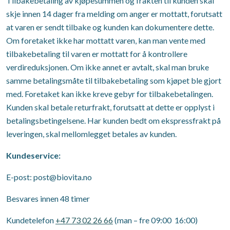
Tilbakebetaling av kjøpesummen og frakten til kunden skal
skje innen 14 dager fra melding om anger er mottatt, forutsatt
at varen er sendt tilbake og kunden kan dokumentere dette.
Om foretaket ikke har mottatt varen, kan man vente med
tilbakebetaling til varen er mottatt for å kontrollere
verdireduksjonen. Om ikke annet er avtalt, skal man bruke
samme betalingsmåte til tilbakebetaling som kjøpet ble gjort
med. Foretaket kan ikke kreve gebyr for tilbakebetalingen.
Kunden skal betale returfrakt, forutsatt at dette er opplyst i
betalingsbetingelsene. Har kunden bedt om ekspressfrakt på
leveringen, skal mellomlegget betales av kunden.
Kundeservice:
E-post: post@biovita.no
Besvares innen 48 timer
Kundetelefon
+47 73 02 26 66
(man – fre 09:00 16:00)