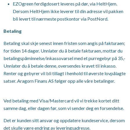
EZOgreen ferdigdosert leveres på dør, via HeltHjem.
Dersom HeltHjem ikke leverer til din adresse vil pakken
bli levert til nærmeste postkontor via PostNord.
Betaling
Betaling skal skje senest innen fristen som angis på fakturaen;
for tiden 14 dager. Unnlater du å betale fakturaen, mottar du
betalingspåminnelse/inkassovarsel med et purregebyr på 35,-
Unnlater du å betale denne, oversendes kravet til inkasso.
Renter og gebyrer vil bli tillagt i henhold til øverste lovpålagte
satser. Aragorn Finans AS følger opp alle våre betalinger.
Ved betaling med Visa/Mastercard vil vi trekke kortet ditt
samme dag, eller dagen før, som vi sender deg en forsendelse.
Det er kunden sitt ansvar og oppdatere kundeservice, dersom
det skulle være endring av leveringsadresse.