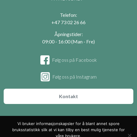
Telefon:
+47 73 02 26 66
Åpningstider:
09:00 - 16:00 (Man - Fre)
Følg oss på Facebook
Følg oss på Instagram
Kontakt
© 2026 EZOgreen
Vi bruker informasjonskapsler for å blant annet spore
Personvernregler
bruksstatistikk slik at vi kan tilby en best mulig tjeneste for
Bestillingssvilkår
våre brukere.