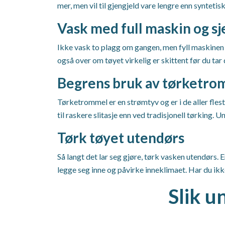
mer, men vil til gjengjeld vare lengre enn synteti
Vask med full maskin og s
Ikke vask to plagg om gangen, men fyll maskinen
også over om tøyet virkelig er skittent før du tar 
Begrens bruk av tørketr
Tørketrommel er en strømtyv og er i de aller flest
til raskere slitasje enn ved tradisjonell tørking. 
Tørk tøyet utendørs
Så langt det lar seg gjøre, tørk vasken utendørs.
legge seg inne og påvirke inneklimaet. Har du ikke 
Slik u