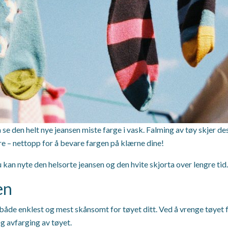
 å se den helt nye jeansen miste farge i vask. Falming av tøy skjer 
re – nettopp for å bevare fargen på klærne dine!
u kan nyte den helsorte jeansen og den hvite skjorta over lengre tid.
en
er både enklest og mest skånsomt for tøyet ditt. Ved å vrenge tøyet f
og avfarging av tøyet.