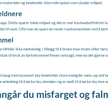
ske materialer og inneholder ikke mikroplast som skader miljøet.
jeldnere
 opp. Dette sparer både miljøet og det er mer kostnadseffektivt b
det til vask. Ofte kan du spare en runde i vaskemaskinen ved å tørke 
ommel
e tilfeller ikke nødvendig. I tillegg til å bruke mye strøm sliter t
Unntak til bruk av tørketrommel finnes selvsagt, men ha det gjerne s
 En haug med nyvasket tøy inneholder store mengder vann, og ved tø
anledning til å tørke tøy utendørs og er nødt til å tørke tøy inne er
nngår du misfarget og fal