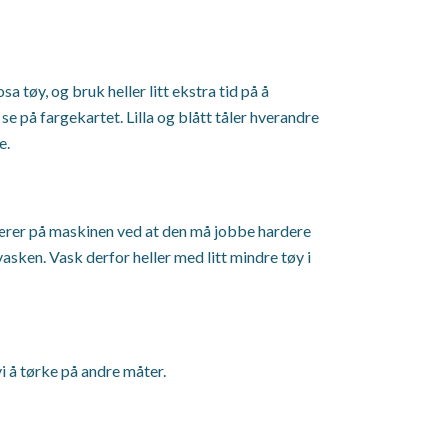
sa tøy, og bruk heller litt ekstra tid på å
e på fargekartet. Lilla og blått tåler hverandre
e.
n tærer på maskinen ved at den må jobbe hardere
vasken. Vask derfor heller med litt mindre tøy i
vi å tørke på andre måter.