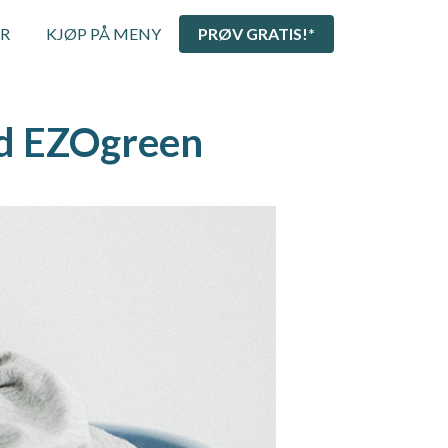
ER
KJØP PÅ MENY
PRØV GRATIS!*
ed EZOgreen