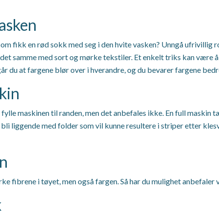
vasken
n som fikk en rød sokk med seg i den hvite vasken? Unngå ufrivillig ro
det samme med sort og mørke tekstiler. Et enkelt triks kan være å s
år du at fargene blør over i hverandre, og du bevarer fargene bedr
kin
g fylle maskinen til randen, men det anbefales ikke. En full maski
bli liggende med folder som vil kunne resultere i striper etter kles
en
rke fibrene i tøyet, men også fargen. Så har du mulighet anbefaler 
k