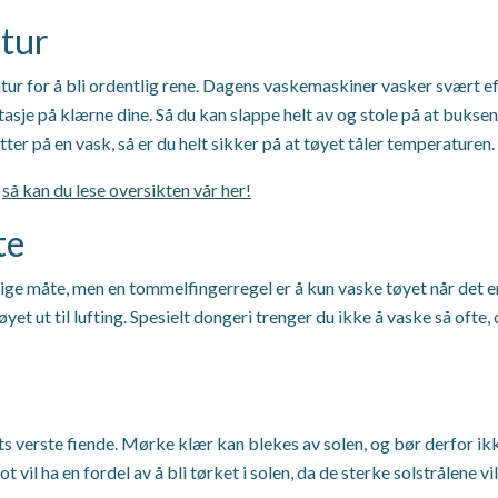
atur
ur for å bli ordentlig rene. Dagens vaskemaskiner vasker svært ef
je på klærne dine. Så du kan slappe helt av og stole på at buksen d
ter på en vask, så er du helt sikker på at tøyet tåler temperaturen.
,
så kan du lese oversikten vår her!
te
ige måte, men en tommelfingerregel er å kun vaske tøyet når det er 
øyet ut til lufting. Spesielt dongeri trenger du ikke å vaske så ofte
 verste fiende. Mørke klær kan blekes av solen, og bør derfor ikke
t vil ha en fordel av å bli tørket i solen, da de sterke solstrålene v