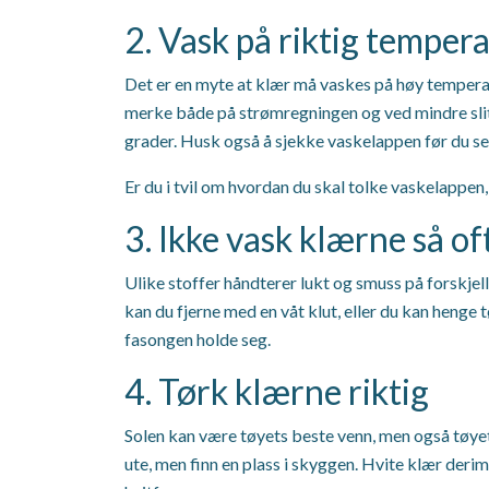
2. Vask på riktig temper
Det er en myte at klær må vaskes på høy temperat
merke både på strømregningen og ved mindre slitas
grader. Husk også å sjekke vaskelappen før du set
Er du i tvil om hvordan du skal tolke vaskelappen
3. Ikke vask klærne så of
Ulike stoffer håndterer lukt og smuss på forskjell
kan du fjerne med en våt klut, eller du kan henge t
fasongen holde seg.
4. Tørk klærne riktig
Solen kan være tøyets beste venn, men også tøyets
ute, men finn en plass i skyggen. Hvite klær derimo