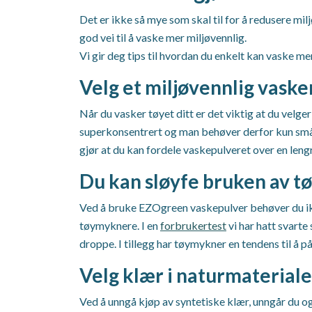
Det er ikke så mye som skal til for å redusere mi
god vei til å vaske mer miljøvennlig.
Vi gir deg tips til hvordan du enkelt kan vaske me
Velg et miljøvennlig vask
Når du vasker tøyet ditt er det viktig at du velg
superkonsentrert og man behøver derfor kun små
gjør at du kan fordele vaskepulveret over en len
Du kan sløyfe bruken av 
Ved å bruke EZOgreen vaskepulver behøver du ikke 
tøymyknere. I en
forbrukertest
vi har hatt svarte
droppe. I tillegg har tøymykner en tendens til å 
Velg klær i naturmateriale
Ved å unngå kjøp av syntetiske klær, unngår du ogs