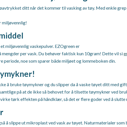
ljøavtrykket ditt når det kommer til vasking av tøy. Med enkle grep
r miljøvennlig!
emiddel
er et miljøvennlig vaskepulver. EZOgreen er
 mengder per vask. Du behøver faktisk kun 10gram! Dette vil si
e
gre periode, noe som sparer både miljøet og lommeboken din.
tøymykner!
å bruke tøymykner og du slipper da å vaske tøyet ditt med giftige
 samtlige på at de ikke så behovet for å tilsette tøymykner ved bru
påvirke tørk effekten på håndklær, så det er flere goder ved å slut
r
å å slippe ut mikroplast ved vask av tøyet. Naturmaterialer som bom