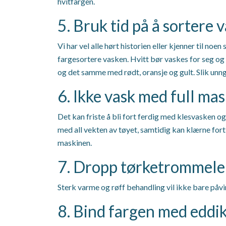
hvitfargen.
5. Bruk tid på å sortere 
Vi har vel alle hørt historien eller kjenner til noe
fargesortere vasken. Hvitt bør vaskes for seg og 
og det samme med rødt, oransje og gult. Slik unng
6. Ikke vask med full mas
Det kan friste å bli fort ferdig med klesvasken o
med all vekten av tøyet, samtidig kan klærne fort 
maskinen.
7. Dropp tørketrommel
Sterk varme og røff behandling vil ikke bare påvi
8. Bind fargen med eddi