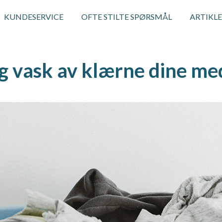
KUNDESERVICE
OFTE STILTE SPØRSMÅL
ARTIKL
ig vask av klærne dine m