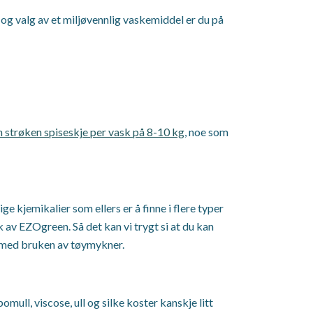
 og valg av et miljøvennlig vaskemiddel er du på
n strøken spiseskje per vask på 8-10 kg
, noe som
 kjemikalier som ellers er å finne i flere typer
k av EZOgreen. Så det kan vi trygt si at du kan
te med bruken av tøymykner.
ull, viscose, ull og silke koster kanskje litt