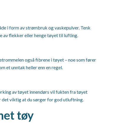
åde i form av strømbruk og vaskepulver. Tenk
av flekker eller henge tøyet til lufting.
ørketrommelen også fibrene i tøyet – noe som fører
om et unntak heller enn en regel.
rking av tøyet innendørs vil fukten fra tøyet
 det viktig at du sørger for god utluftning.
met tøy